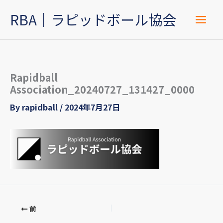
内
RBA｜ラピッドボール協会
容
を
ス
キ
ッ
Rapidball
Association_20240727_131427_0000
プ
By
rapidball
/
2024年7月27日
前